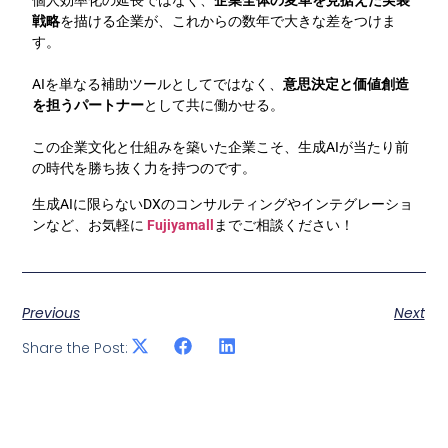
個人効率化の延長ではなく、
企業全体の変革を見据えた実装
戦略
を描ける企業が、これからの数年で大きな差をつけま
す。
AIを単なる補助ツールとしてではなく、
意思決定と価値創造
を担うパートナー
として共に働かせる。
この企業文化と仕組みを築いた企業こそ、生成AIが当たり前
の時代を勝ち抜く力を持つのです。
生成AIに限らないDXのコンサルティングやインテグレーショ
ンなど、お気軽に
Fujiyamall
までご相談ください！
Previous
Next
Share the Post: