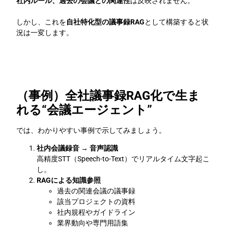
社内ルール、過去の会議との関連性
は反映されません。
しかし、これを
自社特化型の議事録RAG
として構築すると状
況は一変します。
（事例）全社議事録RAG化で生ま
れる“会議エージェント”
では、わかりやすい事例で示してみましょう。
社内会議録音 → 音声認識
高精度STT（Speech-to-Text）でリアルタイム文字起こ
し。
RAGによる知識参照
過去の関連会議の議事録
該当プロジェクトの資料
社内規程やガイドライン
業界動向や専門用語集