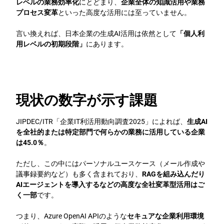
レベルの業務効率化
にとどまり、
企業全体の知識活用や業務
プロセス変革
といった高度な活用には至っていません。
言い換えれば、日本企業の生成AI活用は依然として
「個人利
用レベルの初期段階」
にあります。
現状の数字が示す課題
JIPDEC/ITR「企業IT利活用動向調査2025」によれば、
生成AI
を全社的または特定部門で何らかの業務に活用している企業
は45.0％
。
ただし、この中にはパーソナルユースケース（メール作成や
議事録要約など）も多く含まれており、
RAGを組み込んだり
AIエージェントを導入するなどの高度な全社変革型活用はご
く一部
です。
つまり、Azure OpenAI APIのような
セキュアな企業利用環境