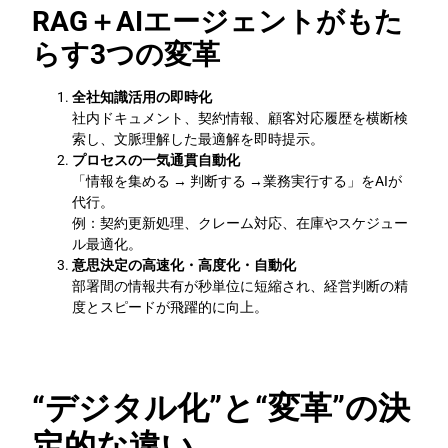
RAG＋AIエージェントがもた
らす3つの変革
全社知識活用の即時化
社内ドキュメント、契約情報、顧客対応履歴を横断検
索し、文脈理解した最適解を即時提示。
プロセスの一気通貫自動化
「情報を集める → 判断する →業務実行する」をAIが
代行。
例：契約更新処理、クレーム対応、在庫やスケジュー
ル最適化。
意思決定の高速化・高度化・自動化
部署間の情報共有が秒単位に短縮され、経営判断の精
度とスピードが飛躍的に向上。
“デジタル化”と“変革”の決
定的な違い