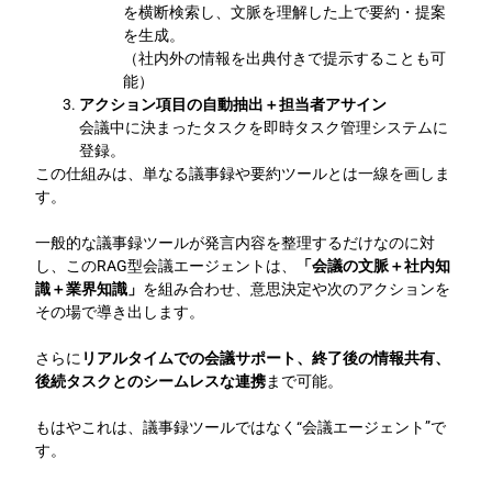
を横断検索し、文脈を理解した上で要約・提案
を生成。
（社内外の情報を出典付きで提示することも可
能）
アクション項目の自動抽出＋担当者アサイン
会議中に決まったタスクを即時タスク管理システムに
登録。
この仕組みは、単なる議事録や要約ツールとは一線を画しま
す。
一般的な議事録ツールが発言内容を整理するだけなのに対
し、このRAG型会議エージェントは、
「会議の文脈＋社内知
識＋業界知識」
を組み合わせ、意思決定や次のアクションを
その場で導き出します。
さらに
リアルタイムでの会議サポート、終了後の情報共有、
後続タスクとのシームレスな連携
まで可能。
もはやこれは、議事録ツールではなく“会議エージェント”で
す。